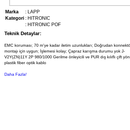
Marka
:
LAPP
Kategori
:
HITRONIC
:
HITRONIC POF
Teknik Detaylar:
EMC koruması; 70 m'ye kadar iletim uzunlukları; Doğrudan konnekt
montajı için uygun; İşlemesi kolay; Çapraz karışma durumu yok J-
V2Y(ZN)11Y 2P 980/1000 Gerilme önleyicili ve PUR dış kılıflı çift yön
plastik fiber optik kablo
Daha Fazla!