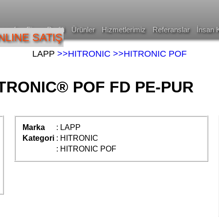
asayfa
Firma Profili
Ürünler
Hizmetlerimiz
Referanslar
İnsan 
NLINE SATIŞ
LAPP
>>HITRONIC
>>HITRONIC POF
TRONIC® POF FD PE-PUR
Marka
:
LAPP
Kategori
:
HITRONIC
:
HITRONIC POF