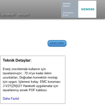
Kaynakları
İletişim
Teknik Detaylar:
Enerji zincirlerinde kullanım için
tasarlanmıştır:; 70 m'ye kadar iletim
uzunlukları; Doğrudan konnektör montajı
için uygun; İşlemesi kolay; EMC koruması
J-V2Y(ZN)11Y Hareketli uygulamalar için
tasarlanmış esnek POF kablosu
Daha Fazla!