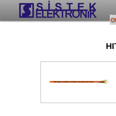
An
O
HI