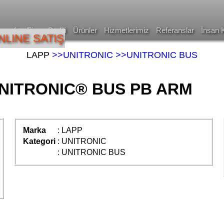
asayfa
Firma Profili
Ürünler
Hizmetlerimiz
Referanslar
İnsan 
NLINE SATIŞ
LAPP
>>UNITRONIC
>>UNITRONIC BUS
NITRONIC® BUS PB ARM
Marka
:
LAPP
Kategori
:
UNITRONIC
:
UNITRONIC BUS