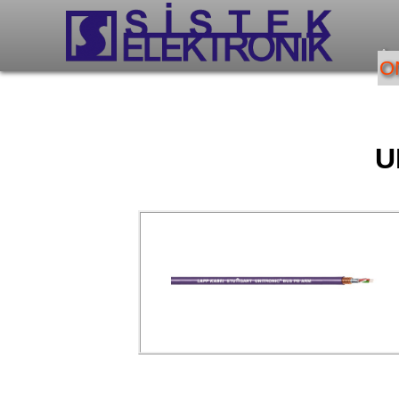
An
O
U