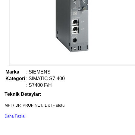
Marka
:
SIEMENS
Kategori
:
SIMATIC S7-400
:
S7400 F/H
Teknik Detaylar:
MPI / DP, PROFINET, 1 x IF slotu
Daha Fazla!