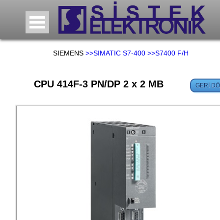
SIEMENS
>>SIMATIC S7-400
>>S7400 F/H
CPU 414F-3 PN/DP 2 x 2 MB