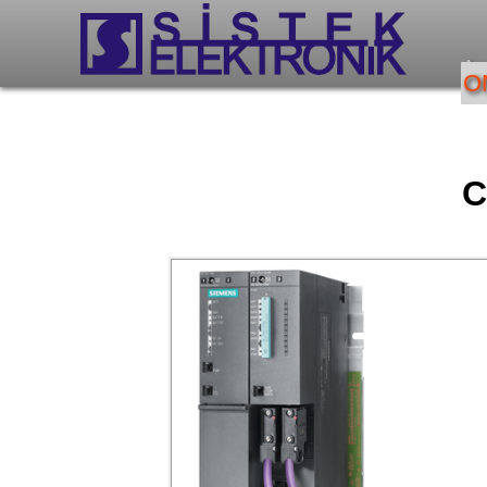
An
O
C