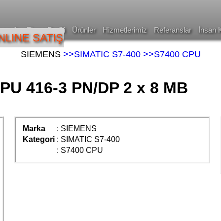
asayfa
Firma Profili
Ürünler
Hizmetlerimiz
Referanslar
İnsan 
NLINE SATIŞ
SIEMENS
>>SIMATIC S7-400
>>S7400 CPU
PU 416-3 PN/DP 2 x 8 MB
Marka
:
SIEMENS
Kategori
:
SIMATIC S7-400
:
S7400 CPU