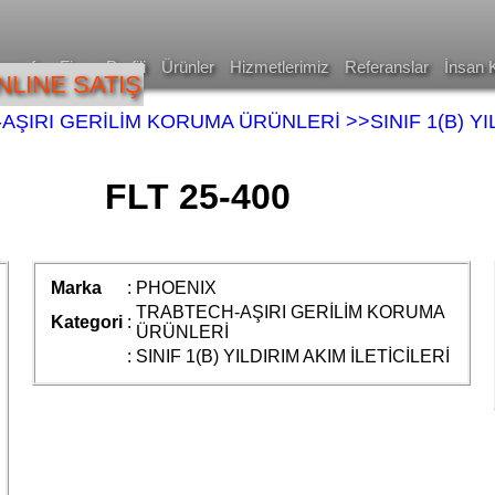
asayfa
Firma Profili
Ürünler
Hizmetlerimiz
Referanslar
İnsan 
NLINE SATIŞ
AŞIRI GERİLİM KORUMA ÜRÜNLERİ
>>SINIF 1(B) Y
FLT 25-400
Marka
:
PHOENIX
TRABTECH-AŞIRI GERİLİM KORUMA
Kategori
:
ÜRÜNLERİ
:
SINIF 1(B) YILDIRIM AKIM İLETİCİLERİ