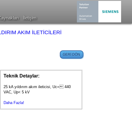
Kaynakları
İletişim
ILDIRIM AKIM İLETİCİLERİ
Teknik Detaylar:
25 kA yıldırım akım ileticisi, Uc= 440
VAC, Up< 5 kV
Daha Fazla!