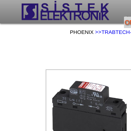
An
O
PHOENIX
>>TRABTECH-