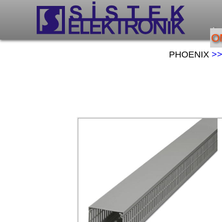
An
O
PHOENIX
>