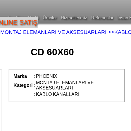
asayfa
Firma Profili
Ürünler
Hizmetlerimiz
Referanslar
İnsan 
NLINE SATIŞ
>MONTAJ ELEMANLARI VE AKSESUARLARI
>>KABLO
CD 60X60
Marka
:
PHOENIX
MONTAJ ELEMANLARI VE
Kategori
:
AKSESUARLARI
:
KABLO KANALLARI