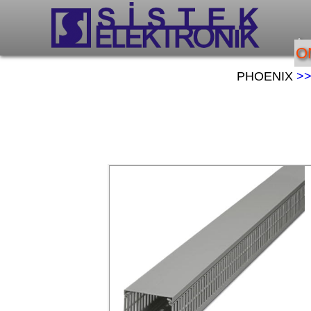
An
O
PHOENIX
>