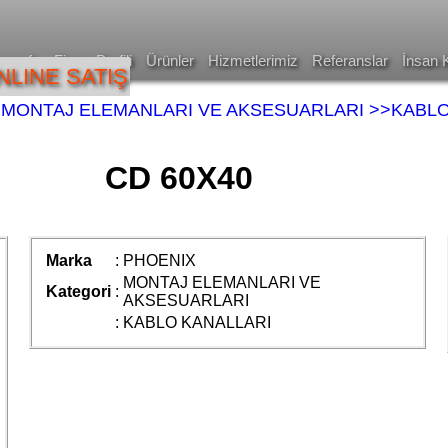
asayfa
Firma Profili
Ürünler
Hizmetlerimiz
Referanslar
İnsan 
NLINE SATIŞ
>MONTAJ ELEMANLARI VE AKSESUARLARI
>>KABLO
CD 60X40
Marka
:
PHOENIX
MONTAJ ELEMANLARI VE
Kategori
:
AKSESUARLARI
:
KABLO KANALLARI